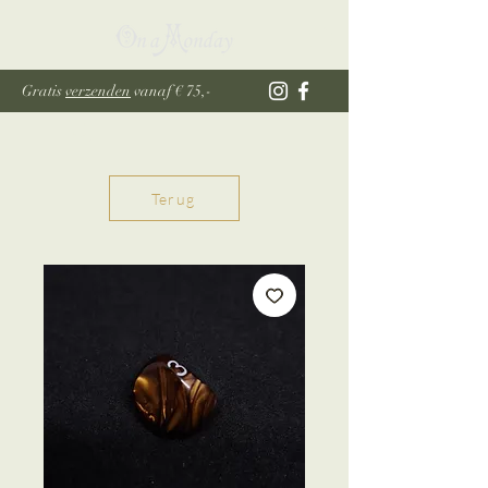
Gratis
verzenden
vanaf € 75,-
Terug