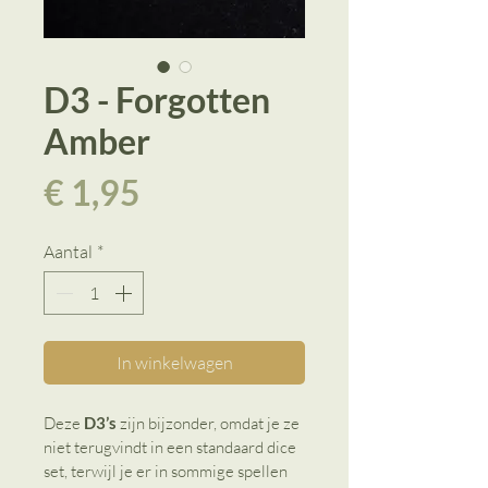
D3 - Forgotten
Amber
Prijs
€ 1,95
Aantal
*
In winkelwagen
Deze 
D3’s
 zijn bijzonder, omdat je ze 
niet terugvindt in een standaard dice 
set, terwijl je er in sommige spellen 