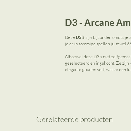
D3 - Arcane Am
Deze 
D3’s
 zijn bijzonder, omdat je 
je er in sommige spellen juist wél é
Alhoewel deze D3's niet zelfgemaak
geselecteerd en ingekocht. Ze zijn 
elegante gouden verf, wat ze een lux
Gerelateerde producten