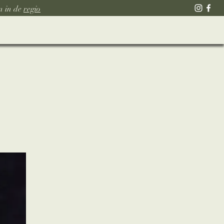
n in de
regio
ver ons
Log in