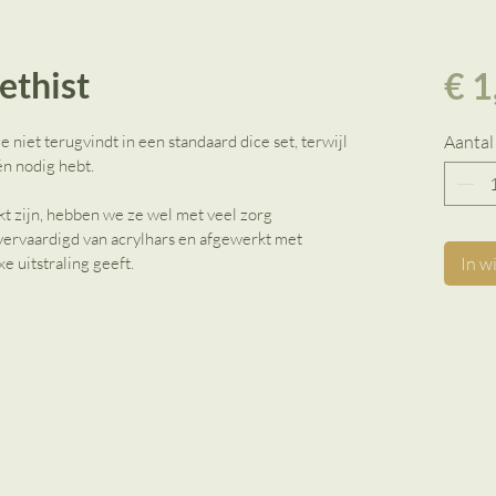
ethist
€ 1
ze niet terugvindt in een standaard dice set, terwijl 
Aantal
én nodig hebt.
t zijn, hebben we ze wel met veel zorg 
vervaardigd van acrylhars en afgewerkt met 
e uitstraling geeft.
In w