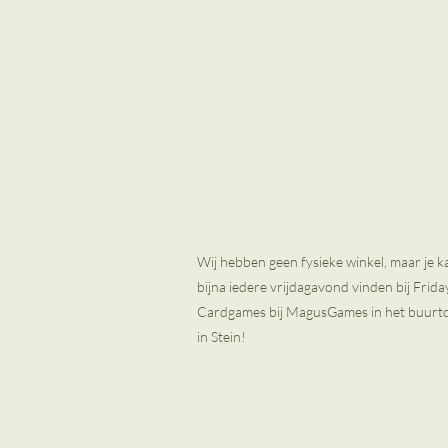
Shop
Wij hebben geen fysieke winkel, maar je k
bijna iedere vrijdagavond vinden bij Frida
Cardgames bij MagusGames in het buurt
in Stein!
Vrijdag : 19:00-23:30
Merode, Stein