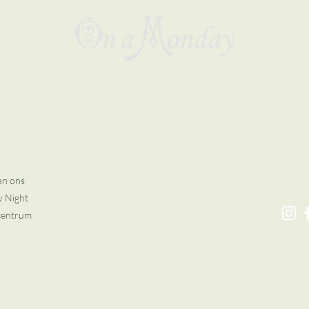
Gezwets
Kla
Verzenden
E-mail
an ons
Retourneren
y Night
Betaalmethodes
centrum
Cookiebeleid
© 202