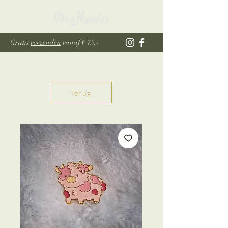
Gratis
verzenden
vanaf € 75,-
Terug