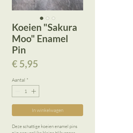
Koeien "Sakura
Moo" Enamel
Pin
Prijs
€ 5,95
Aantal
*
In winkelwagen
Deze schattige koeien enamel pins 
zijn een vrolijke kleine blikvanger 