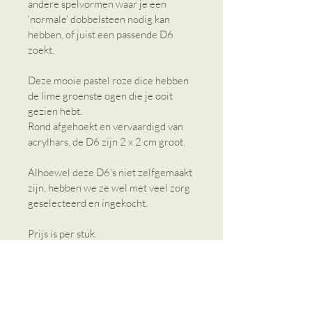
andere spelvormen waar je een 
'normale' dobbelsteen nodig kan 
hebben, of juist een passende D6 
zoekt. 
Deze mooie pastel roze dice hebben 
de lime groenste ogen die je ooit 
gezien hebt. 
Rond afgehoekt en vervaardigd van 
acrylhars, de D6 zijn 2 x 2 cm groot. 
Alhoewel deze D6's niet zelfgemaakt 
zijn, hebben we ze wel met veel zorg 
geselecteerd en ingekocht. 
Prijs is per stuk. 
Gerelateerde producten