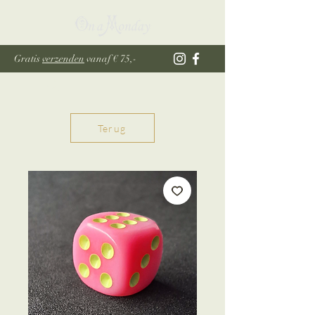
Gratis
verzenden
vanaf € 75,-
Terug